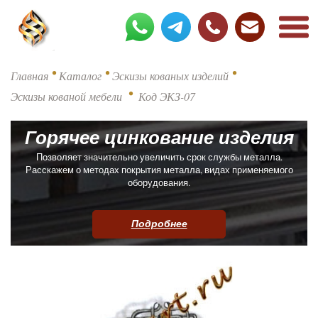
•
•
•
Главная
Каталог
Эскизы кованых изделий
•
Эскизы кованой мебели
Код ЭКЗ-07
Горячее цинкование изделия
Позволяет значительно увеличить срок службы металла.
Расскажем о методах покрытия металла, видах применяемого
оборудования.
Подробнее