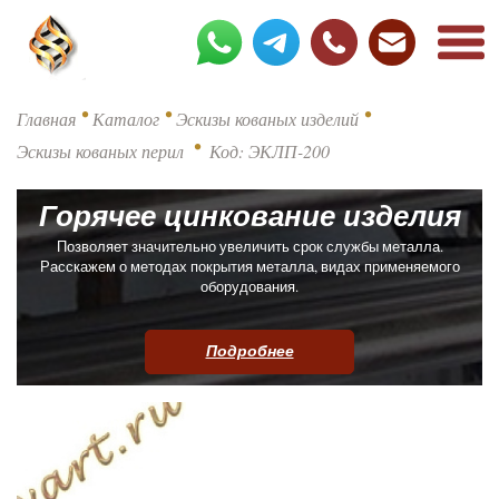
•
•
•
Главная
Каталог
Эскизы кованых изделий
•
Эскизы кованых перил
Код: ЭКЛП-200
Горячее цинкование изделия
Позволяет значительно увеличить срок службы металла.
Расскажем о методах покрытия металла, видах применяемого
оборудования.
Подробнее