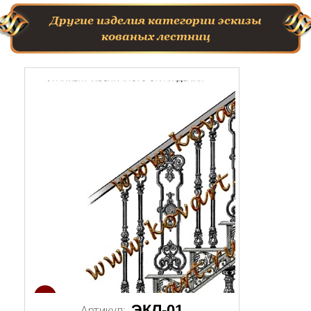
Другие изделия категории эскизы
кованых лестниц
1/2
ЭКЛ-01
Артикул: