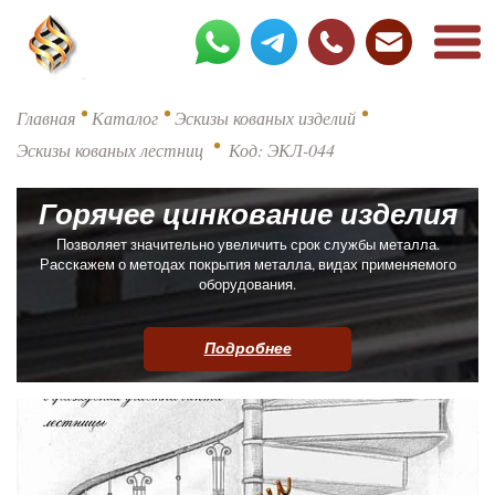
•
•
•
Главная
Каталог
Эскизы кованых изделий
•
Эскизы кованых лестниц
Код: ЭКЛ-044
Горячее цинкование изделия
Позволяет значительно увеличить срок службы металла.
Расскажем о методах покрытия металла, видах применяемого
оборудования.
Подробнее